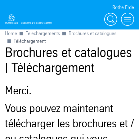
Rothe Erde
Chercher
Toggl
Home
Téléchargements
Brochures et catalogues
Téléchargement
Brochures et catalogues
| Téléchargement
Merci.
Vous pouvez maintenant
télécharger les brochures et /
ou catalogues qui vous