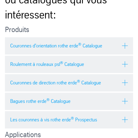
intéressent:
Produits
®
Couronnes d'orientation rothe erde
Catalogue
®
Roulement à rouleaux psl
Catalogue
®
Couronnes de direction rothe erde
Catalogue
®
Bagues rothe erde
Catalogue
Anglais
pdf
| 40454.27 kb
®
Les couronnes à vis rothe erde
Prospectus
Anglais
pdf
| 15,3 mb
Applications
Allemand