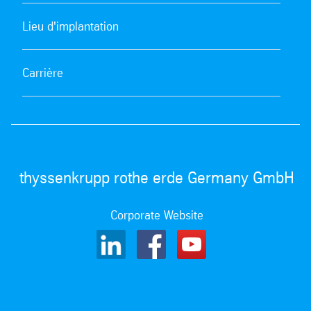
Russe
Lieu d'implantation
pdf
| 5062.47 kb
Chinois
Carrière
pdf
| 5247.09 kb
Japonais
pdf
| 5151.34 kb
thyssenkrupp rothe erde Germany GmbH
Arabe
pdf
| 4991.37 kb
Corporate Website