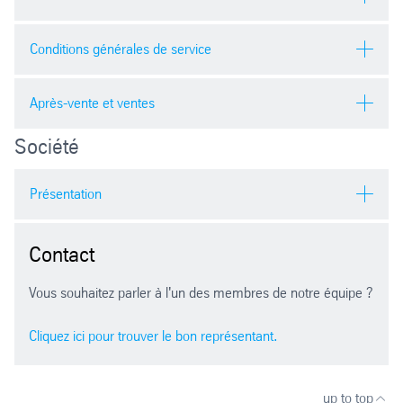
pdf
| 4397.26 kb
Conditions générales de service
Après-vente et ventes
Français
pdf
| 5006.95 kb
Anglais
Société
pdf
| 184.90 kb
Anglais
pdf
| 4776.08 kb
Anglais
Présentation
pdf
| 5302.14 kb
Contact
Allemand
pdf
| 5310.94 kb
anglais
Vous souhaitez parler à l'un des membres de notre équipe ?
pdf
| 1451.58 kb
Cliquez ici pour trouver le bon représentant.
Espagnol
Anglais
pdf
| 4995.76 kb
pdf
| 22,6 mb
up to top