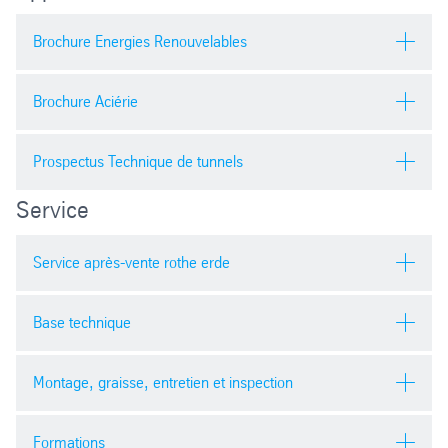
Anglais
Brochure Energies Renouvelables
pdf
| 6999.40 kb
Anglais
pdf
| 6158.88 kb
Brochure Aciérie
Allemand
pdf
| 7269.63 kb
Anglais
Allemand
Prospectus Technique de tunnels
pdf
pdf
| 6163.78 kb
Service
Allemand
Chinois
Anglais
Service après-vente rothe erde
pdf
pdf
| 6519.22 kb
pdf
| 13209.74 kb
Anglais
pdf
| 4706.26 kb
Base technique
Anglais
pdf
| 4109.42 kb
Montage, graisse, entretien et inspection
Anglais
pdf
| 7332.36 kb
Formations
Anglais