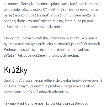
sektoroch. Odchýlka rovinnosti pripojovacej konštrukcie meraná
po obvode môže v úseku 0° – 90° – 180° iba raz rovnomerne
narásť a potom opäť klesnúť. V opačnom prípade môžu na
obežnej dráhe vzniknúť zúžené miesta, ktoré bude pri práci
ložiska viesť k miestnemu preťaženiu.
Otvory pre upevnenie ložiska k zástavbovej konštrukciíi musia
byť v blízkosti valivých dráh, ako to znázorňuje vedľajší obrázok.
Prehnutie dosadacích plôch pri maximálnom prevádzkovom
zaťažení tak bude udržané v prípustných medziach.
Krúžky
Spoločnosť thyssenkrupp rothe erde vyrába bezšvové valcované
krúžky s rôznymi prierezmi a profilmi – neopracované alebo
opracované podľa požiadaviek zákazníkov.
Tak napríklad kruhové nosníky ponúkajú pre zástavbovú