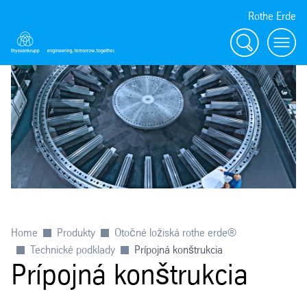
Rothe Erde
Vyhľadávanie
Toggl
Home
Produkty
Otočné ložiská rothe erde®
Technické podklady
Prípojná konštrukcia
Prípojná konštrukcia