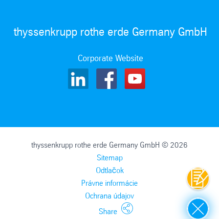
thyssenkrupp rothe erde Germany GmbH
Corporate Website
thyssenkrupp rothe erde Germany GmbH © 2026
Sitemap
Odtlačok
Kontak
Právne informácie
Ochrana údajov
Close
Share