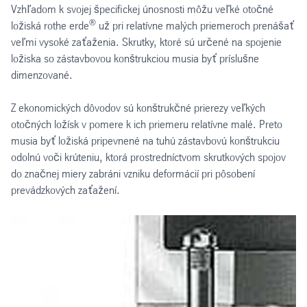
Vzhľadom k svojej špecifickej únosnosti môžu veľké otočné
®
ložiská rothe erde
už pri relatívne malých priemeroch prenášať
veľmi vysoké zaťaženia. Skrutky, ktoré sú určené na spojenie
ložiska so zástavbovou konštrukciou musia byť príslušne
dimenzované.
Z ekonomických dôvodov sú konštrukčné prierezy veľkých
otočných ložísk v pomere k ich priemeru relatívne malé. Preto
musia byť ložiská pripevnené na tuhú zástavbovú konštrukciu
odolnú voči krúteniu, ktorá prostredníctvom skrutkových spojov
do značnej miery zabráni vzniku deformácií pri pôsobení
prevádzkových zaťažení.