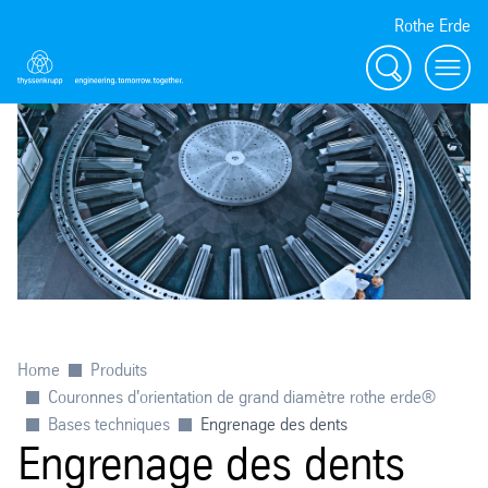
Rothe Erde
Chercher
Toggl
Home
Produits
Couronnes d'orientation de grand diamètre rothe erde®
Bases techniques
Engrenage des dents
Engrenage des dents