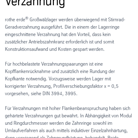
Verzahnung
®
rothe erde
Großwälzlager werden überwiegend mit Stirnrad-
Geradverzahnung ausgeführt. Die in einem der Lagerringe
eingeschnittene Verzahnung hat den Vorteil, dass kein
zusätzlicher Antriebszahnkranz erforderlich ist und somit
Konstruktionsaufwand und Kosten gespart werden.
Für hochbelastete Verzahnungspaarungen ist eine
Kopfflankenrücknahme und zusätzlich eine Rundung der
Kopfkante notwendig. Vorzugsweise werden Lager mit
korrigierter Verzahnung, Profilverschiebungsfaktor x = 0,5
vorgesehen, siehe DIN 3994, 3995.
Für Verzahnungen mit hoher Flankenbeanspruchung haben sich
gehärtete Verzahnungen gut bewährt. In Abhängigkeit von Modul
und Ringdurchmesser werden die Zahnringe sowohl im
Umlaufverfahren als auch mittels induktiver Einzelzahnhärtung,
dann vorwiegend als Zahngrundhärtung, behandelt. Beide