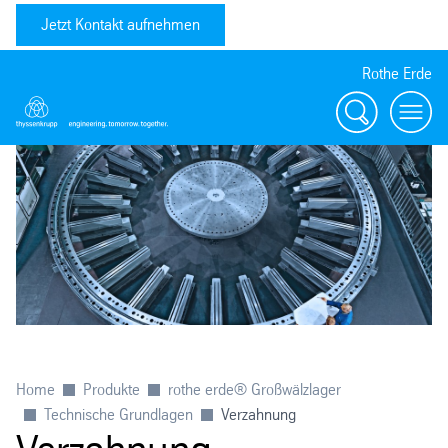
Jetzt Kontakt aufnehmen
Rothe Erde
Suche
Toggl
Home
Produkte
rothe erde® Großwälzlager
Technische Grundlagen
Verzahnung