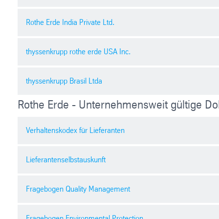
Abnahmeprotokoll
Safety management contract 安全管理协议
Rothe Erde India Private Ltd.
pdf
| 55.27 kb
docx
| 41,2 kb
Confidentiality Agreement
pdf
| 470.11 kb
購入の条件
thyssenkrupp rothe erde USA Inc.
Verhaltensregeln für Lieferanten
pdf
| 5497.73 kb
Zero gift 零礼物合规承诺
pdf
| 262.36 kb
pdf
| 79,0 kb
Quality policy
thyssenkrupp Brasil Ltda
pdf
| 256.29 kb
Sicherheitserklärung Allgemein
General terms and conditions of Purchase
Purchasing general terms and conditions
Rothe Erde - Unternehmensweit gültige D
pdf
| 93.38 kb
pdf
| 569.12 kb
pdf
| 180.34 kb
General terms and conditions for purchase order | work orde
Condições do pedido de
pdf
| 478.19 kb
Verhaltenskodex für Lieferanten
compras
Sicherheitserklärung Personal
Terms and conditions for sale
pdf
Português
| 119.20 kb
pdf
| 83.57 kb
pdf
| 315.43 kb
Safety Health & Environment Policy
Lieferantenselbstauskunft
pdf
| 315.90 kb
Supplier Code of Conduct
Sicherheitserklärung Transport
Business classificiation
Fragebogen Quality Management
pdf
| 1169.02 kb
pdf
| 91.94 kb
pdf
| 197,2 kb
Download
Fragebogen Environmental Protection