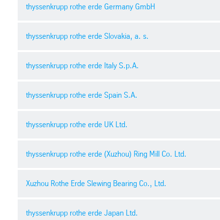
thyssenkrupp rothe erde Germany GmbH
thyssenkrupp rothe erde Slovakia, a. s.
Allgemeine Einkaufsbedingungen
thyssenkrupp rothe erde Italy S.p.A.
pdf
| 301.40 kb
Allgemeine Einkaufsbedingungen | Englisch
thyssenkrupp rothe erde Spain S.A.
pdf
| 165.34 kb
Verhandlungsprotokoll Investitionen
pdf
| 241.45 kb
Condizioni generali di acquisto
thyssenkrupp rothe erde UK Ltd.
pdf
| 60.45 kb
Verhandlungsprotokoll Bauleistungen
Condiciones generales de compra
thyssenkrupp rothe erde (Xuzhou) Ring Mill Co. Ltd.
pdf
| 189.32 kb
pdf
General Terms and Conditions of Purchase
pdf
| 59.84 kb
Terms and conditions of purchase
Xuzhou Rothe Erde Slewing Bearing Co., Ltd.
Vertraulichkeitsvereinbarung
pdf
| 95.03 kb
pdf
| 129.09 kb
General Purchase Conditions
thyssenkrupp rothe erde Japan Ltd.
pdf
| 501.28 kb