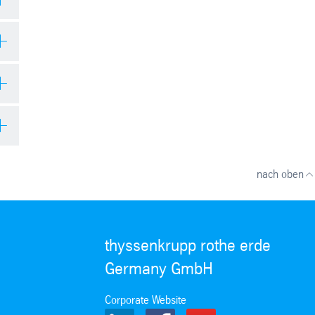
nach oben
thyssenkrupp rothe erde
Germany GmbH
Corporate Website