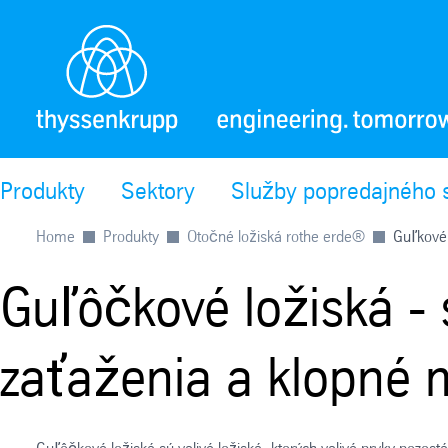
Produkty
Sektory
Služby popredajného 
Home
Produkty
Otočné ložiská rothe erde®
Guľkové 
Guľôčkové ložiská - 
zaťaženia a klopné