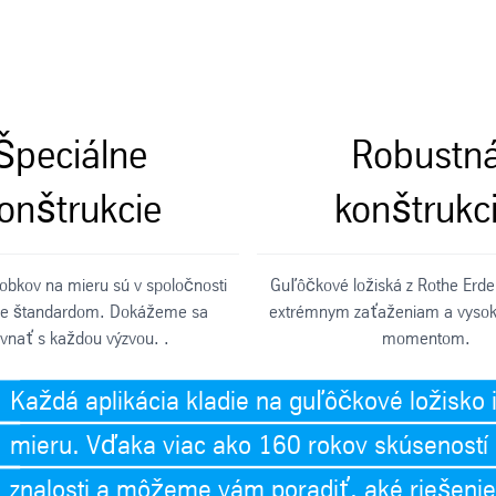
Špeciálne
Robustn
onštrukcie
konštrukc
robkov na mieru sú v spoločnosti
Guľôčkové ložiská z Rothe Erde 
de štandardom. Dokážeme sa
extrémnym zaťaženiam a vyso
vnať s každou výzvou. .
momentom.
Každá aplikácia kladie na guľôčkové ložisko i
mieru. Vďaka viac ako 160 rokov skúseností s
znalosti a môžeme vám poradiť, aké riešenie