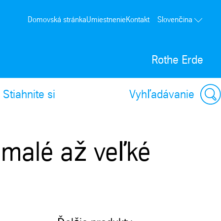
Domovská stránka
Umiestnenie
Kontakt
Slovenčina
Rothe Erde
Stiahnite si
Vyhľadávanie
 malé až veľké