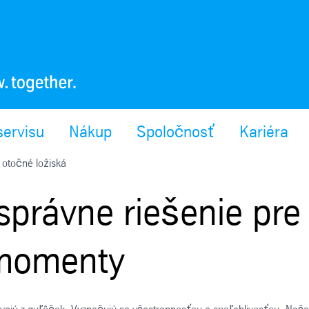
servisu
Nákup
Spoločnosť
Kariéra
otočné ložiská
správne riešenie pre
 momenty