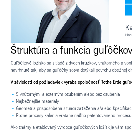
Ka
Man
Štruktúra a funkcia guľôčkov
Guľôčkové ložisko sa skladá z dvoch krúžkov, vnútorného a vonk
navrhnuté tak, aby sa guľôčky sotva dotýkali povrchu obežnej 
V závislosti od požiadaviek vyrába spoločnosť Rothe Erde guľô
S vnútorným a externým ozubením alebo bez ozubenia
Najbežnejšie materiály
Geometria prispôsobená situácii zaťaženia a/alebo špecifiká
Rôzne procesy kalenia vrátane nášho patentovaného procesu 
Ako známy a etablovaný výrobca guľôčkových ložísk je vám spolo