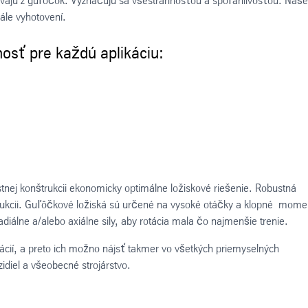
stávajú z guľôčok. Vyznačujú sa všestrannosťou a spoľahlivosťou. Naše
kále vyhotovení.
sť pre každú aplikáciu:
tnej konštrukcii ekonomicky optimálne ložiskové riešenie. Robustná
onštrukcii. Guľôčkové ložiská sú určené na vysoké otáčky a klopné mome
adiálne a/alebo axiálne sily, aby rotácia mala čo najmenšie trenie.
kácií, a preto ich možno nájsť takmer vo všetkých priemyselných
idiel a všeobecné strojárstvo.