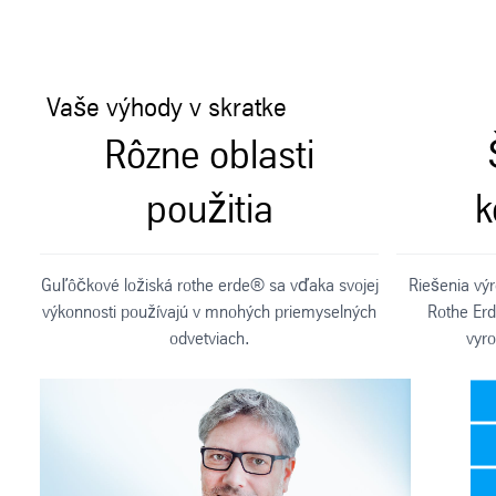
Vaše výhody v skratke
Rôzne oblasti
použitia
k
Guľôčkové ložiská rothe erde® sa vďaka svojej
Riešenia vý
výkonnosti používajú v mnohých priemyselných
Rothe Er
odvetviach.
vyro