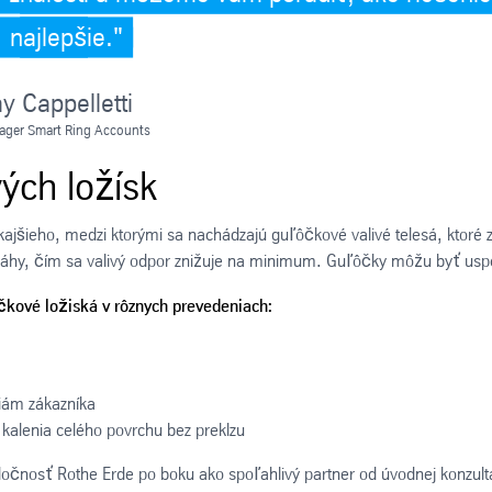
najlepšie."
y Cappelletti
ager Smart Ring Accounts
ých ložísk
ajšieho, medzi ktorými sa nachádzajú guľôčkové valivé telesá, ktoré z
dráhy, čím sa valivý odpor znižuje na minimum. Guľôčky môžu byť us
čkové ložiská v rôznych prevedeniach:
ciám zákazníka
kalenia celého povrchu bez preklzu
čnosť Rothe Erde po boku ako spoľahlivý partner od úvodnej konzultá