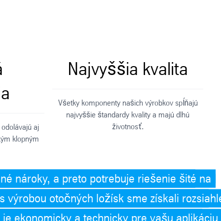
á
Najvyššia kvalita
ia
Všetky komponenty našich výrobkov spĺňajú
najvyššie štandardy kvality a majú dlhú
životnosť.
odolávajú aj
kým klopným
né nároky, a preto potrebuje riešenie šité na
 výrobou otočných ložísk sme získali rozsiahl
 je ekonomicky a technicky pre vašu aplikáciu