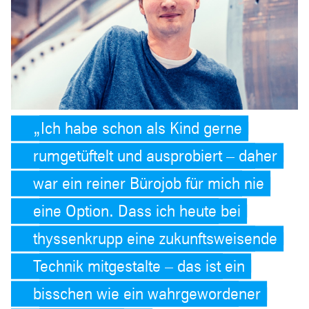
Ich habe schon als Kind gerne
rumgetüftelt und ausprobiert – daher
war ein reiner Bürojob für mich nie
eine Option. Dass ich heute bei
thyssenkrupp eine zukunftsweisende
Technik mitgestalte – das ist ein
bisschen wie ein wahrgewordener