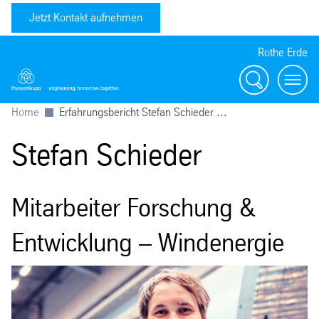
Jetzt Kontakt aufnehmen
Rothe Erde
Suche
Toggl
Home
Erfahrungsbericht Stefan Schieder ...
Stefan Schieder
Mitarbeiter Forschung &
Entwicklung – Windenergie