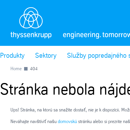
Produkty
Sektory
Služby popredajného 
Home
404
Stránka nebola nájd
Ups! Stránka, na ktorú sa snažíte dostať, nie je k dispozícii. M
Neváhajte navštíviť našu
domovskú
stránku alebo si prezrite na