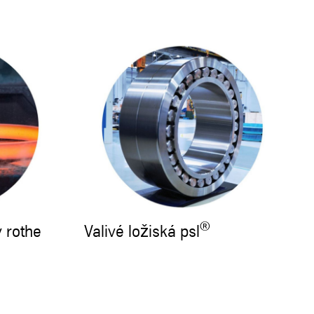
®
 rothe
Valivé ložiská psl