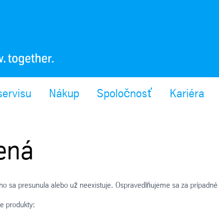
servisu
Nákup
Spoločnosť
Kariéra
ená
ožno sa presunula alebo už neexistuje. Ospravedlňujeme sa za prípadné
še produkty: