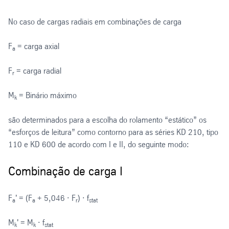
No caso de cargas radiais em combinações de carga
F
= carga axial
a
F
= carga radial
r
M
= Binário máximo
k
são determinados para a escolha do rolamento “estático” os
“esforços de leitura” como contorno para as séries KD 210, tipo
110 e KD 600 de acordo com I e II, do seguinte modo:
Combinação de carga I
F
' = (F
+ 5,046 · F
) · f
a
a
r
stat
M
' = M
· f
k
k
stat