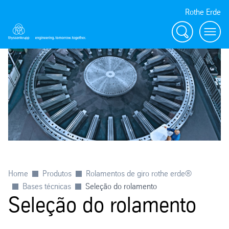
Rothe Erde
Procurar
Toggl
Home
Produtos
Rolamentos de giro rothe erde®
Bases técnicas
Seleção do rolamento
Seleção do rolamento