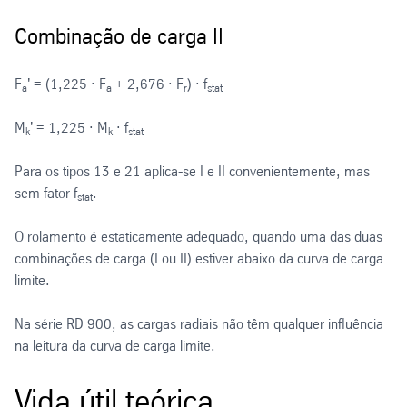
Combinação de carga II
F
' = (1,225 · F
+ 2,676 · F
) · f
a
a
r
stat
M
' = 1,225 · M
· f
k
k
stat
Para os tipos 13 e 21 aplica-se I e II convenientemente, mas
sem fator f
.
stat
O rolamento é estaticamente adequado, quando uma das duas
combinações de carga (I ou II) estiver abaixo da curva de carga
limite.
Na série RD 900, as cargas radiais não têm qualquer influência
na leitura da curva de carga limite.
Vida útil teórica