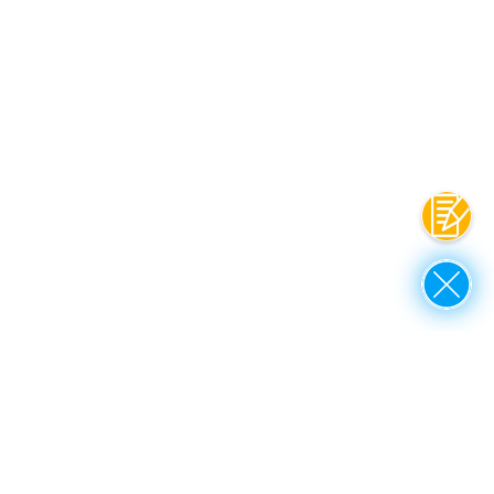
Kontak
Close
up to top