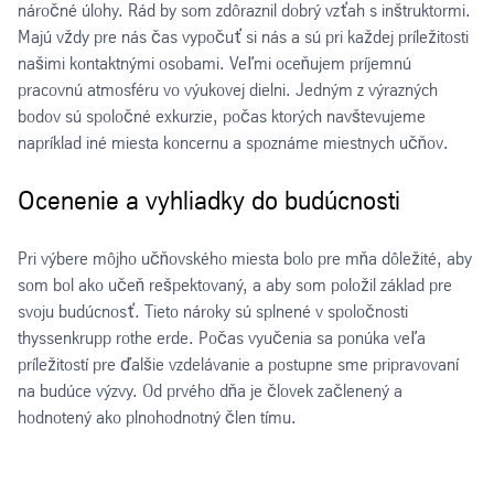
náročné úlohy. Rád by som zdôraznil dobrý vzťah s inštruktormi.
Majú vždy pre nás čas vypočuť si nás a sú pri každej príležitosti
našimi kontaktnými osobami. Veľmi oceňujem príjemnú
pracovnú atmosféru vo výukovej dielni. Jedným z výrazných
bodov sú spoločné exkurzie, počas ktorých navštevujeme
napríklad iné miesta koncernu a spoznáme miestnych učňov.
Ocenenie a vyhliadky do budúcnosti
Pri výbere môjho učňovského miesta bolo pre mňa dôležité, aby
som bol ako učeň rešpektovaný, a aby som položil základ pre
svoju budúcnosť. Tieto nároky sú splnené v spoločnosti
thyssenkrupp rothe erde. Počas vyučenia sa ponúka veľa
príležitostí pre ďalšie vzdelávanie a postupne sme pripravovaní
na budúce výzvy. Od prvého dňa je človek začlenený a
hodnotený ako plnohodnotný člen tímu.