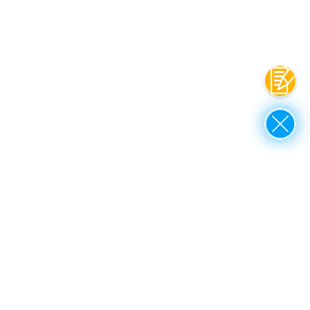
Kontak
Close
up to top