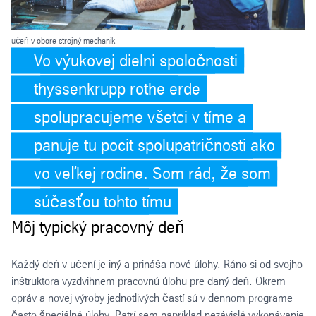
učeň v obore strojný mechanik
Vo výukovej dielni spoločnosti
thyssenkrupp rothe erde
spolupracujeme všetci v tíme a
panuje tu pocit spolupatričnosti ako
vo veľkej rodine. Som rád, že som
súčasťou tohto tímu
Môj typický pracovný deň
Každý deň v učení je iný a prináša nové úlohy. Ráno si od svojho
inštruktora vyzdvihnem pracovnú úlohu pre daný deň. Okrem
opráv a novej výroby jednotlivých častí sú v dennom programe
často špeciálné úlohy. Patrí sem napríklad nezávislé vykonávanie