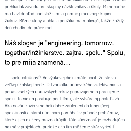
prehliadok závodu pre skupiny návštevníkov a školy. Mimoriadne
ma baví dohľad nad stážistmi a pomoc pracovnej skupine
žiakov. Rôzne úlohy a oblasti použitia ma motivujú, takže každý
deň chodím do práce rád .
Náš slogan je "engineering. tomorrow.
together/inžinierstvo. zajtra. spolu." Spolu,
to pre mňa znamená…
… spolupatričnosť! Vo výukovej dielni máte pocit, že ste vo
veľkej školskej triede. Od začiatku učňovského vzdelávania sa
počas všetkých učňovských rokov pripravujeme a pracujeme
spolu. To nielen posilňuje pocit tímu, ale vytvára aj priateľstvá.
Ako nováčikovia sme boli dobre začlenení do fungujúcej
spoločnosti a starší učni nám pomáhali v prípade problémov,
ktoré aj ich niekedy možno trápili. Táto súdržnosť je rozhodujúca
najmä v projektoch, pretože ako tím môžeme skôr vyriešiť