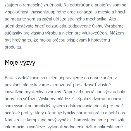
záujem o remeselné zručnosti. Na odporúčanie priateľov som sa
v spoločnosti thyssenkrupp rothe erde uchádzal o miesto a hneď
po maturite som sa začal učiť za strojného mechanika. Ako
učeň dostávate hneď od začiatku zodpovedné úlohy. Vyrábame
súčiastky pre vlastnú výrobu a nielen pre výukovéúčely. Môžem
byť hrdý na to, že mojou prácou prispievam k hotovému
produktu.
Moje výzvy
Počas vzdelávanie sa nielen pripravujeme na našu kariéru v
povolaní, ale získavame aj možnosť presadzovať vlastné
inovatívne myšlienky a záujmy. Napríklad špeciálnou výzvou bola
účasť na súťaži „Výskumy mládeže“. Spolu s dvoma učňami
som vyvinul automatický systém odstraňovania triesok pre malé
oceľové profily, ktorý uľahčuje fyzicky náročnú prácu a šetrí čas.
Náš stroj je kompletne nový vynález. Samostatne sme predložili
informácie o vynáleze, vykonali hodnotenie rizík a nakreslili sme