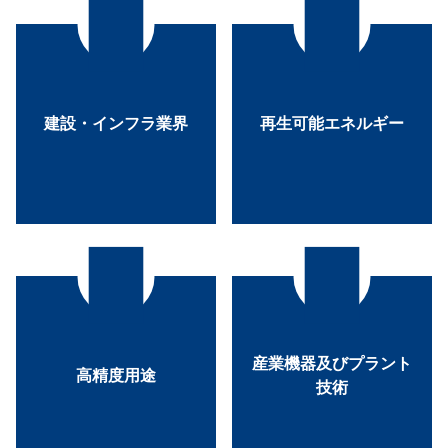
づくりに参加します。
ます。
に積極的に都市の未来
の需要は増え続けてい
ぶ最新鋭の建築物の為
少する中、エネルギー
建設・インフラ業界
再生可能エネルギー
当社は、人や物資を運
化石燃料の埋蔵量が減
す。
供します。
途に使用されていま
対策への解決策をご提
度が要求される精密用
エネルギーおよび環境
産業機器及びプラント
高精度用途
ベアリングは、高い精
ますます厳しさを増す
技術
ローラータイプの旋回
と製造工程によって、
当社は、効率的な工場