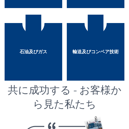
ます。
を構築してきました。
その重要性を増してい
て長年に渡り信頼関係
再生可能エネルギーが
びコンベア技術におい
石油及びガス
輸送及びコンベア技術
らのエネルギーおよび
の旋回環は、輸送およ
石油に加えて、ガスか
ティッセン・クルップ
共に成功する - お客様か
ら見た私たち