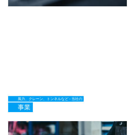
SafeValue must use [property]=binding: 事業 (see https://angular.d
風力、クレーン、トンネルなど - 当社の
事業
SafeValue must use [property]=binding: アフターマーケット (see https: