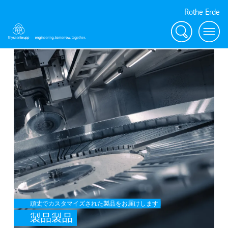
Rothe Erde
Search
Toggl
SafeValue must use [property]=binding: 製品製品 (see https://angula
頑丈でカスタマイズされた製品をお届けします
製品製品