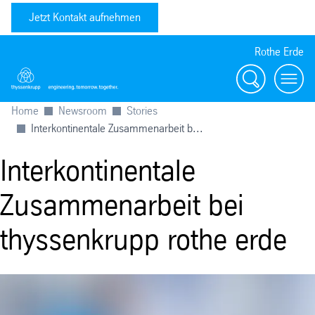
Jetzt Kontakt aufnehmen
Rothe Erde
Suche
Toggl
Home
Newsroom
Stories
Interkontinentale Zusammenarbeit b...
Interkontinentale
Zusammenarbeit bei
thyssenkrupp rothe erde