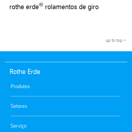
®
rothe erde
rolamentos de giro
up to top
Rothe Erde
Produtos
Setores
Serviço