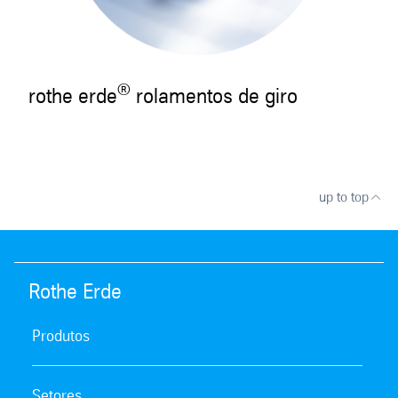
®
rothe erde
rolamentos de giro
up to top
Rothe Erde
Produtos
Setores