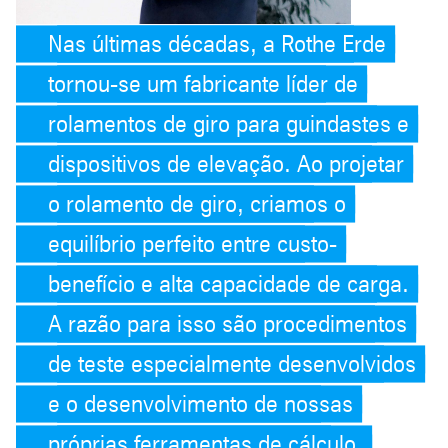
Nas últimas décadas, a Rothe Erde
tornou-se um fabricante líder de
rolamentos de giro para guindastes e
dispositivos de elevação. Ao projetar
o rolamento de giro, criamos o
equilíbrio perfeito entre custo-
benefício e alta capacidade de carga.
A razão para isso são procedimentos
de teste especialmente desenvolvidos
e o desenvolvimento de nossas
próprias ferramentas de cálculo.