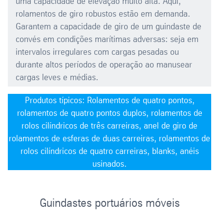
uma capacidade de elevação muito alta. Aqui,
rolamentos de giro robustos estão em demanda.
Garantem a capacidade de giro de um guindaste de
convés em condições marítimas adversas: seja em
intervalos irregulares com cargas pesadas ou
durante altos períodos de operação ao manusear
cargas leves e médias.
Produtos típicos: Rolamentos de quatro pontos,
rolamentos de quatro pontos duplos, rolamentos de
rolos cilíndricos de três carreiras, anel de giro de
rolamentos de esferas de duas carreiras, rolamentos de
rolos cilíndricos de quatro carreiras, blanks, anéis
usinados.
Guindastes portuários móveis