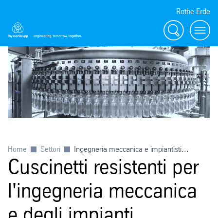
Rothe Erde
Ricerca
Toggl
Home
Settori
Ingegneria meccanica e impiantisti...
Cuscinetti resistenti per
l'ingegneria meccanica
e degli impianti