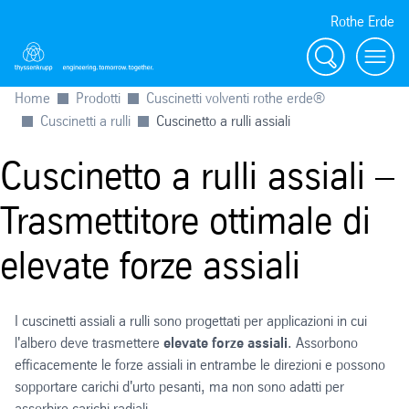
Rothe Erde
Ricerca
Toggl
Home
Prodotti
Cuscinetti volventi rothe erde®
Cuscinetti a rulli
Cuscinetto a rulli assiali
Cuscinetto a rulli assiali –
Trasmettitore ottimale di
elevate forze assiali
I cuscinetti assiali a rulli sono progettati per applicazioni in cui
l'albero deve trasmettere
elevate forze assiali
. Assorbono
efficacemente le forze assiali in entrambe le direzioni e possono
sopportare carichi d'urto pesanti, ma non sono adatti per
assorbire carichi radiali.