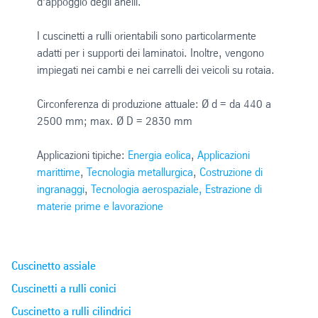
d’appoggio degli anelli.
I cuscinetti a rulli orientabili sono particolarmente
adatti per i supporti dei laminatoi. Inoltre, vengono
impiegati nei cambi e nei carrelli dei veicoli su rotaia.
Circonferenza di produzione attuale: Ø d = da 440 a
2500 mm; max. Ø D = 2830 mm
Applicazioni tipiche:
Energia eolica
,
Applicazioni
marittime
,
Tecnologia metallurgica
,
Costruzione di
ingranaggi
,
Tecnologia aerospaziale,
Estrazione di
materie prime e lavorazione
Cuscinetto assiale
Cuscinetti a rulli conici
Cuscinetto a rulli cilindrici