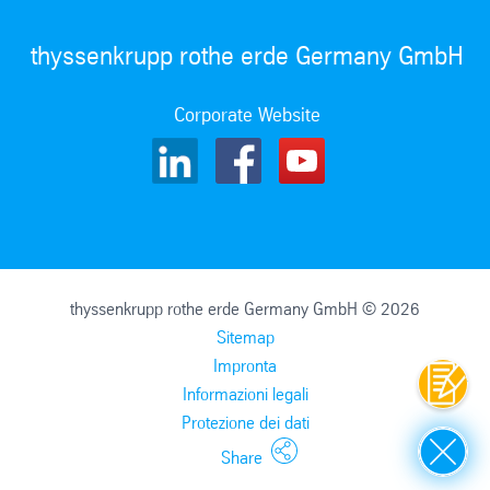
thyssenkrupp rothe erde Germany GmbH
Corporate Website
thyssenkrupp rothe erde Germany GmbH © 2026
Sitemap
Impronta
Contat
Informazioni legali
Protezione dei dati
Close
Share