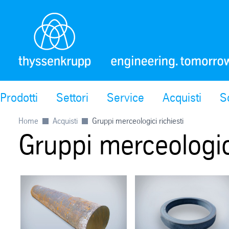
Prodotti
Settori
Service
Acquisti
S
Home
Acquisti
Gruppi merceologici richiesti
Gruppi merceologici