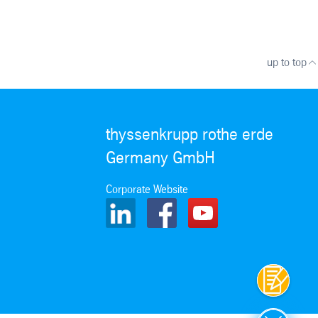
up to top
thyssenkrupp rothe erde
Germany GmbH
Corporate Website
Contatto
Close