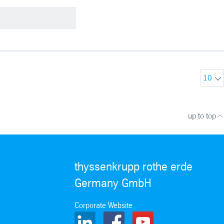
10
up to top
thyssenkrupp rothe erde
Germany GmbH
Corporate Website