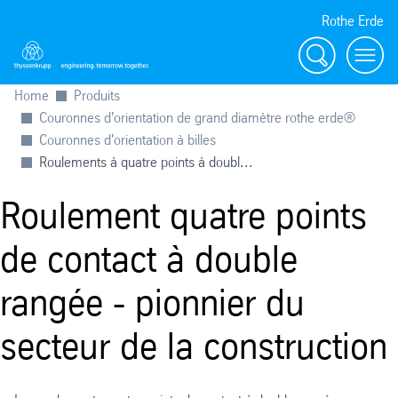
Rothe Erde
Chercher
Toggl
Home
Produits
Couronnes d'orientation de grand diamètre rothe erde®
Couronnes d'orientation à billes
Roulements à quatre points à doubl...
Roulement quatre points
de contact à double
rangée - pionnier du
secteur de la construction