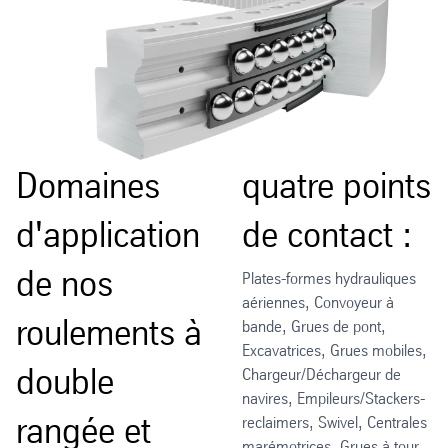
Domaines
quatre points
d'application
de contact :
de nos
Plates-formes hydrauliques
aériennes, Convoyeur à
roulements à
bande, Grues de pont,
Excavatrices, Grues mobiles,
double
Chargeur/Déchargeur de
navires, Empileurs/Stackers-
rangée et
reclaimers, Swivel, Centrales
marémotrices, Grues à tour,