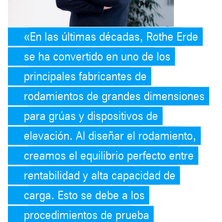
En las últimas décadas, Rothe Erde
se ha convertido en uno de los
principales fabricantes de
rodamientos de grandes dimensiones
para grúas y dispositivos de
elevación. Al diseñar el rodamiento,
creamos el equilibrio perfecto entre
rentabilidad y alta capacidad de
carga. Esto se debe a los
procedimientos de prueba