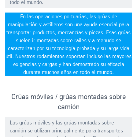
todo el mundo.
En las operaciones portuarias, las grúas de
manipulación y astilleros son una ayuda esencial para
transportar productos, mercancías y piezas. Esas grúas
suelen ir montadas sobre raíles y a menudo se
caracterizan por su tecnología probada y su larga vida
útil. Nuestros rodamientos soportan incluso las mayores
exigencias y cargas y han demostrado su eficacia
durante muchos años en todo el mundo.
Grúas móviles / grúas montadas sobre
camión
Las grúas móviles y las grúas montadas sobre
camión se utilizan principalmente para transportes