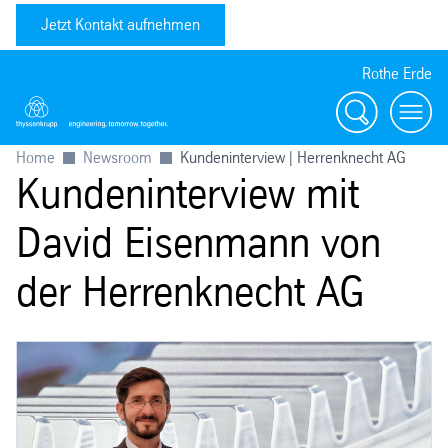
Jetzt Kontakt aufnehmen
Rothe Erde
Suche
Toggl
Home
Newsroom
Kundeninterview | Herrenknecht AG
Kundeninterview mit
David Eisenmann von
der Herrenknecht AG