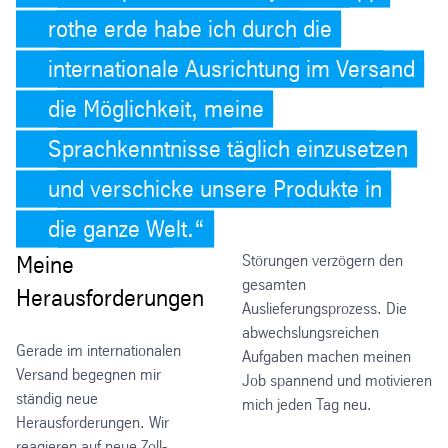
rothe erde habe ich durch die
internationale Ausrichtung im Versand
die Möglichkeit, meine
Sprachkenntnisse täglich einzusetzen
und verschicke unsere Produkte in
die ganze Welt.
Meine
Störungen verzögern den
gesamten
Herausforderungen
Auslieferungsprozess. Die
abwechslungsreichen
Gerade im internationalen
Aufgaben machen meinen
Versand begegnen mir
Job spannend und motivieren
ständig neue
mich jeden Tag neu.
Herausforderungen. Wir
reagieren auf neue Zoll-