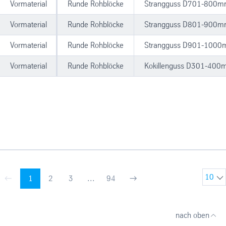
Vormaterial
Runde Rohblöcke
Strangguss D701-800
Vormaterial
Runde Rohblöcke
Strangguss D801-900
Vormaterial
Runde Rohblöcke
Strangguss D901-100
Vormaterial
Runde Rohblöcke
Kokillenguss D301-40
10
1
2
3
...
94
You
page
page
page
page
page
page
are
on
nach oben
page