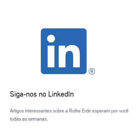
+86 (5 16) 87 66 19 98
Japão
thyssenkrupp rothe erde Japan Ltd.
+81 (3) 62 28 33 88
Siga-nos no LinkedIn
India
Artigos interessantes sobre a Rothe Erde esperam por você
Rothe Erde India Private Ltd.
todas as semanas.
+91 (25 53) 30 22 31 | +91 (25 53) 67 22 31