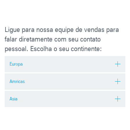
Ligue para nossa equipe de vendas para
falar diretamente com seu contato
pessoal. Escolha o seu continente:
Europa
thyssenkrupp rothe erde Germany GmbH
Amricas
+49 (0)231 1 86 0
thyssenkrupp rothe erde USA Inc.
Asia
+1 (8 00) 2 21 80 43
China
Xuzhou Rothe Erde Slewing Bearing Co., Ltd.