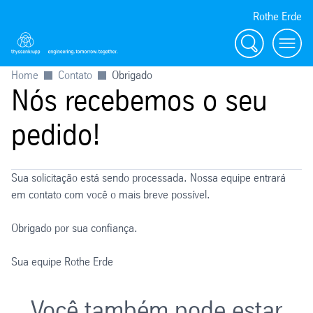
Rothe Erde
Procurar
Toggl
Home
Contato
Obrigado
Nós recebemos o seu
pedido!
Sua solicitação está sendo processada. Nossa equipe entrará
em contato com você o mais breve possível.
Obrigado por sua confiança.
Sua equipe Rothe Erde
Você também pode estar