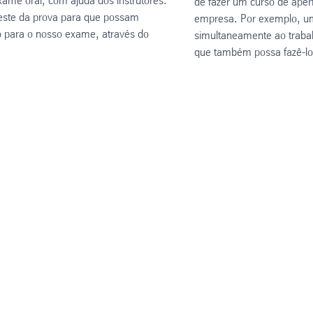
me oral, com ajuda dos instrutores.
de fazer um curso de aper
teste da prova para que possam
empresa. Por exemplo, um 
 para o nosso exame, através do
simultaneamente ao trabal
que também possa fazê-lo