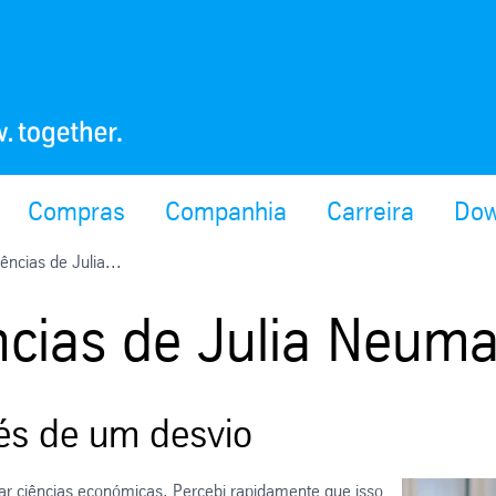
Compras
Companhia
Carreira
Dow
ências de Julia...
ências de Julia Neum
vés de um desvio
ar ciências económicas. Percebi rapidamente que isso