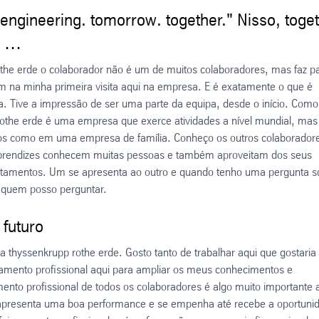
ngineering. tomorrow. together." Nisso, toge
s …
he erde o colaborador não é um de muitos colaboradores, mas faz pa
em na minha primeira visita aqui na empresa. E é exatamente o que é
. Tive a impressão de ser uma parte da equipa, desde o início. Como
othe erde é uma empresa que exerce atividades a nível mundial, mas
s como em uma empresa de família. Conheço os outros colaborador
aprendizes conhecem muitas pessoas e também aproveitam dos seus
artamentos. Um se apresenta ao outro e quando tenho uma pergunta s
i quem posso perguntar.
 futuro
a thyssenkrupp rothe erde. Gosto tanto de trabalhar aqui que gostaria
amento profissional aqui para ampliar os meus conhecimentos e
ento profissional de todos os colaboradores é algo muito importante 
apresenta uma boa performance e se empenha até recebe a oportuni