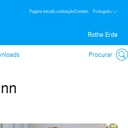
Pagina inicial
Localização
Contato
Português
Rothe Erde
nloads
Procurar
ann