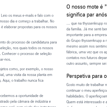
O nosso mote é ”e
significa par anó
 Leio os meus e-mails e falo com o
nosso dia e começo a trabalhar. No
… que na thyssenkrupp rot
é elaborar propostas para os nossos
da família. Já me senti b
importante para a empresa
do Grupo thyssenkrupp a r
to do processo de candidatura para
mesmo assim nos sentimo
 seleção, nos quais todos os nossos
fábrica, uma vez que os 
. Conhecer o processo de seleção
contatos nos futuros dep
ar-nos.
outro assunto, sempre se
projetos como, por exemplo, o nosso
cial, uma visita da nossa planta em
Perspetiva para o
. Aqui, o trabalho nunca fica
Gosto muito de trabalhar n
continuar o meu aperfeiço
ecebemos a oportunidade de
habilidades. O aperfeiçoam
strado pela câmara de indústria e
Quem está interessado e 