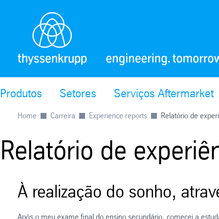
Produtos
Setores
Serviços Aftermarket
Home
Carreira
Experience reports
Relatório de experi
Relatório de experi
À realização do sonho, atra
Após o meu exame final do ensino secundário, comecei a estud