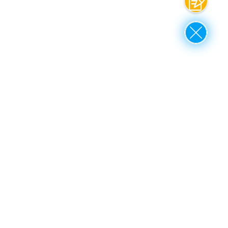
Contato
Close
up to top