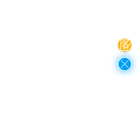
Contat
Close
up to top