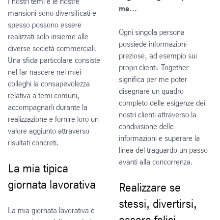
I nostri temi e le nostre
me…
mansioni sono diversificati e
spesso possono essere
Ogni singola persona
realizzati solo insieme alle
possiede informazioni
diverse società commerciali.
preziose, ad esempio sui
Una sfida particolare consiste
propri clienti. Together
nel far nascere nei miei
significa per me poter
colleghi la consapevolezza
disegnare un quadro
relativa a temi comuni,
completo delle esigenze dei
accompagnarli durante la
nostri clienti attraverso la
realizzazione e fornire loro un
condivisione delle
valore aggiunto attraverso
informazioni e superare la
risultati concreti.
linea del traguardo un passo
avanti alla concorrenza.
La mia tipica
giornata lavorativa
Realizzare se
stessi, divertirsi,
La mia giornata lavorativa è
essere felici