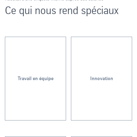
Ce qui nous rend spéciaux
clients.
durable.
secteurs d'activité de nos
transition vers un avenir
se démarquent dans les
Travail en équipe
Innovation
d’innover et de maîtriser la
d'ouverture, nos solutions
de l’Industrie les moyens
collaboration et
Nous donnons au monde
Grâce à notre culture de