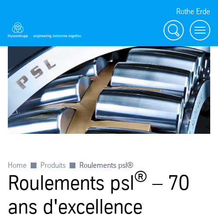
Rothe Erde
Chercher
Toggl
Home
Produits
Roulements psl®
®
Roulements psl
– 70
ans d'excellence