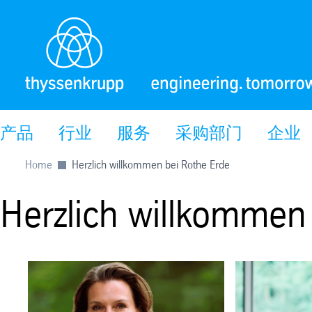
产品
行业
服务
采购部门
企业
Home
Herzlich willkommen bei Rothe Erde
Herzlich willkommen