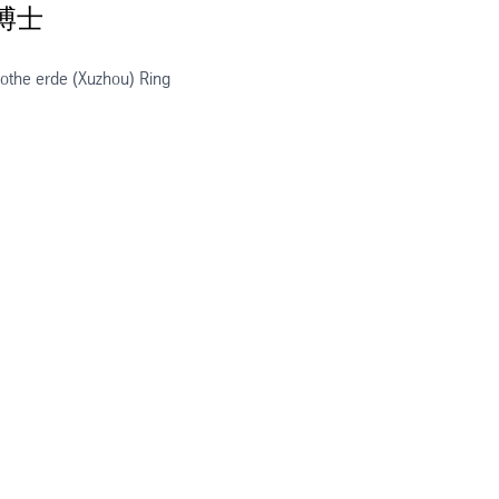
 博士
othe erde (Xuzhou) Ring