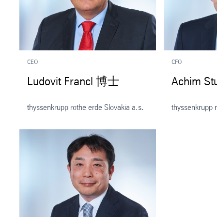
CEO
CFO
Ludovit Francl 博士
Achim St
thyssenkrupp rothe erde Slovakia a.s.
thyssenkrupp r