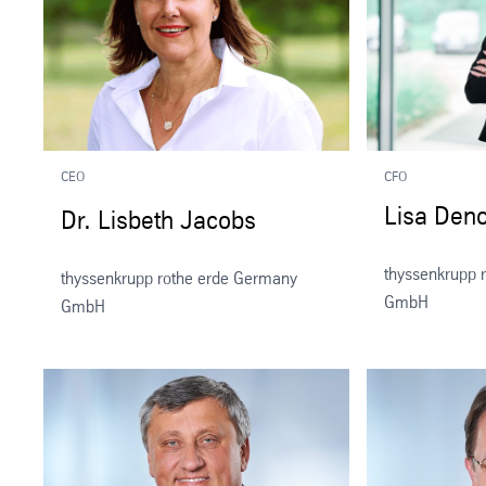
CEO
CFO
Lisa Deno
Dr. Lisbeth Jacobs
thyssenkrupp 
thyssenkrupp rothe erde Germany
GmbH
GmbH